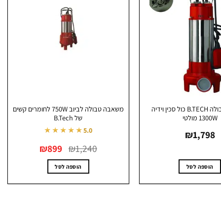
משאבה טבולה B.TECH כול סכין וידיה
משאבה טבולה לביוב 750W לחומרים קשים
1300W מולטי
של B.Tech
★★★★★
5.0
₪
1,798
המחיר
המחיר
₪
899
₪
1,240
המקורי
הנוכחי
היה:
הוא:
₪899.
₪1,240.
הוספה לסל
הוספה לסל