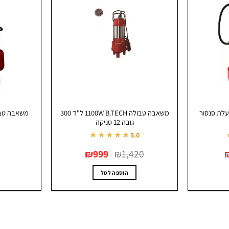
לת סנסור
משאבה טבולה 1100W B.TECH ל"ד 300
גובה 12 סניקה
★★★★★
5.0
המחיר
המחיר
המחיר
₪
999
₪
1,420
הנוכחי
המקורי
הנוכחי
הוא:
היה:
הוא:
₪999.
₪1,420.
₪599.
הוספה לסל