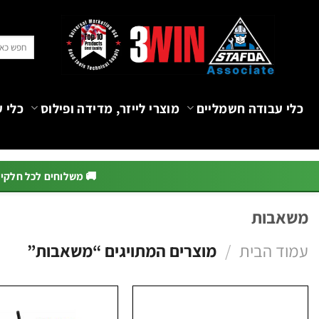
Ski
t
חיפוש
conten
עבור:
כלי עבודה חשמליים
מוצרי לייזר, מדידה ופילוס
כלי ע
🚚 משלוחים לכל חלקי הא
משאבות
עמוד הבית
/
מוצרים המתויגים “משאבות”