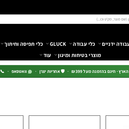
בודה ידניים
כלי עבודה
GLUCK
כלי תפיסה וחיתוך
מוצרי בטיחות ומיגון
עוד
רץ · חינם בהזמנה מעל ₪399
·
🛡️ אחריות יצרן
·
וואטסאפ
·
📞 03-5444144 שלוח