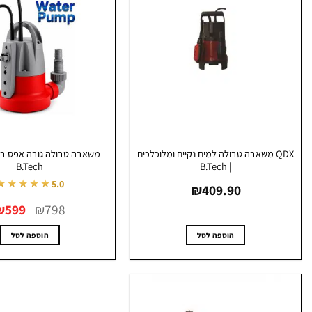
QDX משאבה טבולה למים נקיים ומלוכלכים
משאבה טבולה גובה אפס בע
B.Tech
| B.Tech
★★★★★
5.0
₪
409.90
המחיר
₪
599
₪
798
המקורי
היה:
₪798.
הוספה לסל
הוספה לסל