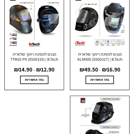
מגנים למסיכת ריתוך סולארית
מגנים למסיכת ריתוך סולארית
TTM10 P9 (0500319) | B.Tech
KLM900 (0500317) | B.Tech
טווח
טווח
₪
14.90
₪
12.90
₪
49.50
₪
16.90
מחירים:
מחירים:
–
–
עד
עד
בחר אפשרויות
בחר אפשרויות
למוצר
למוצר
זה
זה
יש
יש
מספר
מספר
סוגים.
סוגים.
ניתן
ניתן
לבחור
לבחור
את
את