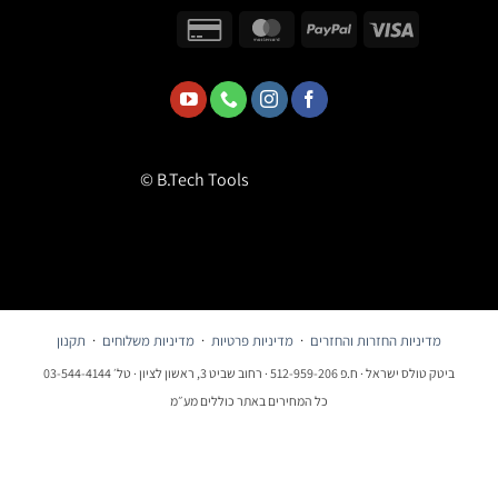
© B.Tech Tools
מדיניות החזרות והחזרים
·
מדיניות פרטיות
·
מדיניות משלוחים
·
תקנון
ביטק טולס ישראל · ח.פ 512-959-206 · רחוב שביט 3, ראשון לציון · טל׳ 03-544-4144
כל המחירים באתר כוללים מע״מ