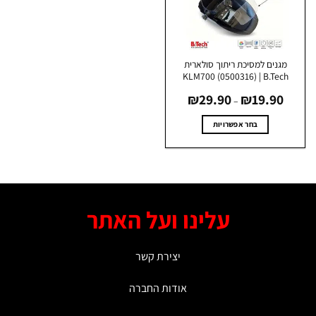
האפשרויות
האפשרויות
בעמוד
בעמוד
המוצר
המוצר
מגנים למסיכת ריתוך סולארית
KLM700 (0500316) | B.Tech
טווח
₪
29.90
₪
19.90
מחירים:
–
עד
בחר אפשרויות
למוצר
זה
יש
מספר
סוגים.
עלינו ועל האתר
ניתן
לבחור
את
יצירת קשר
האפשרויות
בעמוד
אודות החברה
המוצר