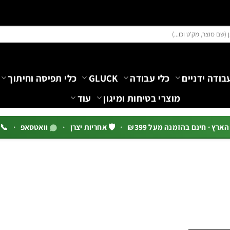
בודה ידניים
כלי עבודה
GLUCK
כלי תפיסה וחיתוך
מוצרי בטיחות ומיגון
עוד
רץ · חינם בהזמנה מעל ₪399
·
🛡️ אחריות יצרן
·
וואטסאפ
·
📞 03-5444144 שלוח