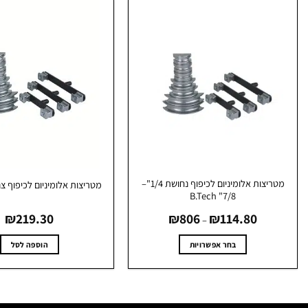
מטריצות אלומיניום לכיפוף נחושת 1/4"–
מטריצות אלומיניום לכיפוף צנרת ch
7/8" B.Tech
טווח
₪
219.30
₪
806
₪
114.80
מחירים:
–
עד
בחר אפשרויות
הוספה לסל
למוצר
זה
יש