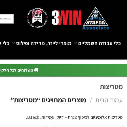
Ski
t
חיפוש
conten
עבור:
כלי עבודה חשמליים
מוצרי לייזר, מדידה ופילוס
כלי ע
🚚 משלוחים לכל חלקי הא
מטריצות
עמוד הבית
/
מוצרים המתויגים “מטריצות”
מטריצות אלומיניום לכיפוף צנרת – דיוק ועמידות. B.Tech.