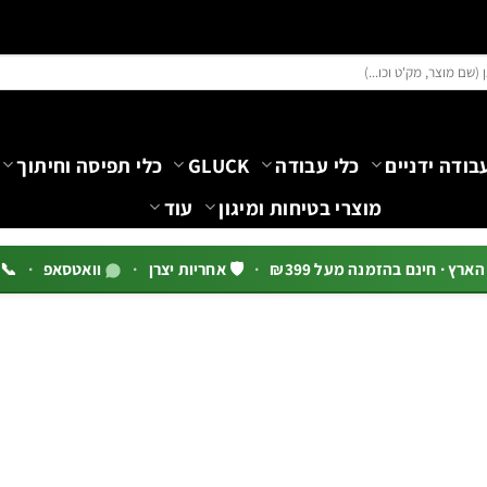
בודה ידניים
כלי עבודה
GLUCK
כלי תפיסה וחיתוך
מוצרי בטיחות ומיגון
עוד
רץ · חינם בהזמנה מעל ₪399
·
🛡️ אחריות יצרן
·
וואטסאפ
·
📞 03-5444144 שלוח