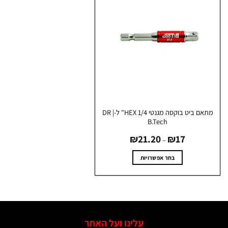
מתאם ביט בוקסה מגנטי HEX 1/4" ל-DR |
B.Tech
טווח
₪
21.20
₪
17
מחירים:
–
עד
בחר אפשרויות
למוצר
זה
יש
מספר
סוגים.
עלינו ועל האתר