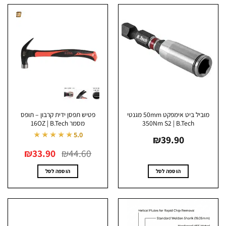
מוביל ביט אימפקט 50mm מגנטי
פטיש תפסן ידית קרבון – תופס
350Nm S2 | B.Tech
מסמר 16OZ | B.Tech
★★★★★
5.0
₪
39.90
המחיר
המחיר
₪
33.90
₪
44.60
המקורי
הנוכחי
היה:
הוא:
₪33.90.
₪44.60.
הוספה לסל
הוספה לסל