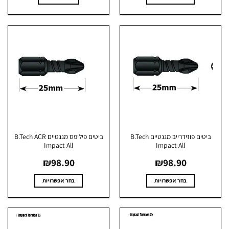
למוצר
זה
יש
מספר
סוגים.
ניתן
לבחור
את
האפשרויות
בעמוד
המוצר
ביטים פוזידרייב מגנטיים B.Tech
ביטים פיליפס מגנטיים B.Tech ACR
Impact All
Impact All
₪
98.90
₪
98.90
בחר אפשרויות
בחר אפשרויות
למוצר
למוצר
זה
זה
יש
יש
מספר
מספר