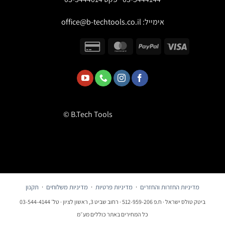
אימייל:
office@b-techtools.co.il
© B.Tech Tools
מדיניות החזרות והחזרים
·
מדיניות פרטיות
·
מדיניות משלוחים
·
תקנון
ביטק טולס ישראל · ח.פ 512-959-206 · רחוב שביט 3, ראשון לציון · טל׳ 03-544-4144
כל המחירים באתר כוללים מע״מ