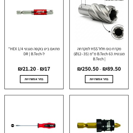
מקדח כוס חלול HSS למקדחה
מתאם ביט בוקסה מגנטי HEX 1/4"
מגנטית B.Tech 63 מ"מ (Ø12–35)
ל-DR | B.Tech
| B.Tech
טווח
טווח
₪
21.20
₪
17
₪
250.50
₪
89.50
מחירים:
מחירים:
–
–
עד
עד
בחר אפשרויות
בחר אפשרויות
למוצר
למוצר
זה
זה
יש
יש
מספר
מספר
סוגים.
סוגים.
ניתן
ניתן
לבחור
לבחור
את
את