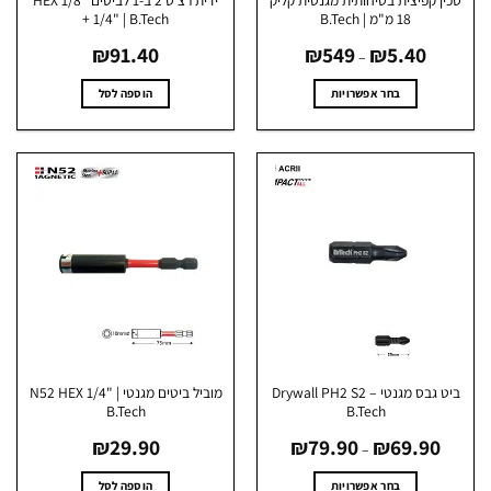
ן קפיצית בטיחותית מגנטית קליק
ידית רצ׳ט 2 ב-1 לביטים HEX 1/8"
18 מ"מ | B.Tech
+ 1/4" | B.Tech
טווח
₪
91.40
₪
549
₪
5.40
מחירים:
–
עד
בחר אפשרויות
הוספה לסל
למוצר
זה
יש
מספר
סוגים.
ניתן
לבחור
את
האפשרויות
בעמוד
המוצר
ביט גבס מגנטי Drywall PH2 S2 –
מוביל ביטים מגנטי N52 HEX 1/4" |
B.Tech
B.Tech
טווח
₪
29.90
₪
79.90
₪
69.90
מחירים:
–
עד
בחר אפשרויות
הוספה לסל