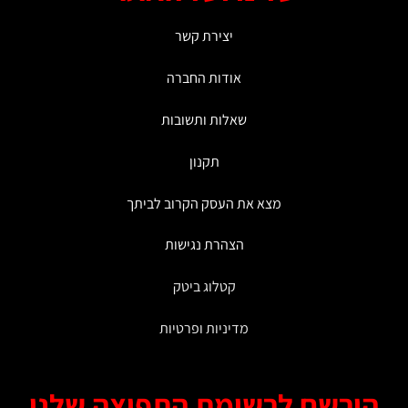
לבחור
לבחור
את
את
יצירת קשר
האפשרויות
האפשרויות
בעמוד
בעמוד
אודות החברה
המוצר
המוצר
שאלות ותשובות
תקנון
מצא את העסק הקרוב לביתך
הצהרת נגישות
קטלוג ביטק
מדיניות ופרטיות
ירשם לרשימת התפוצה שלנו