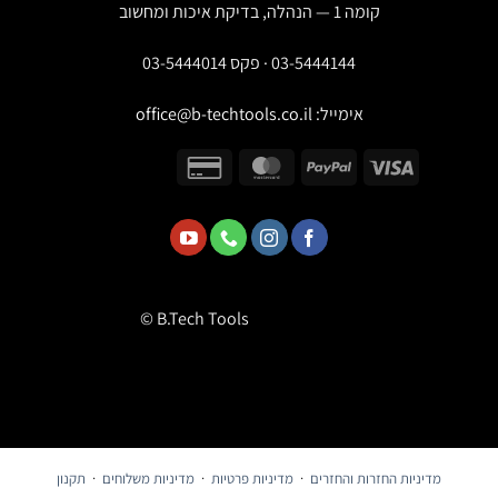
קומה 1 — הנהלה, בדיקת איכות ומחשוב
03-5444144 · פקס 03-5444014
אימייל:
office@b-techtools.co.il
© B.Tech Tools
מדיניות החזרות והחזרים
·
מדיניות פרטיות
·
מדיניות משלוחים
·
תקנון