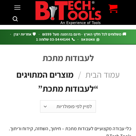
c
 משלוחים לכל חלקי הארץ · חינם בהזמנה מעל ₪399
·
🛡️ אחריות יצרן
·
וואטסאפ
·
📞 03-5444144 שלוחה 1
לעבודות מתכת
עמוד הבית
/
מוצרים המתויגים
“לעבודות מתכת”
עבודה מקצועיים לעבודות מתכת – חיתוך, השחזה, קידוח וריתוך.