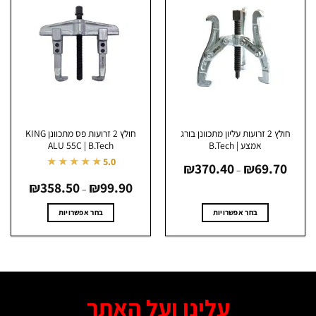
מספר
מספר
סוגים.
סוגים.
ניתן
ניתן
לבחור
לבחור
את
את
האפשרויות
האפשרויות
בעמוד
בעמוד
המוצר
המוצר
חולץ 2 זרועות עליון מתכוונן בורג
חולץ 2 זרועות פס מתכוונן KING
אמצע | B.Tech
ALU 55C | B.Tech
טווח
★★★★★
5.0
₪
370.40
₪
69.70
מחירים:
–
טווח
עד
99.90
₪
358.50
₪
מחירים:
–
עד
בחר אפשרויות
בחר אפשרויות
למוצר
למוצר
זה
זה
יש
יש
מספר
מספר
סוגים.
סוגים.
עלינו ועל האתר
ניתן
ניתן