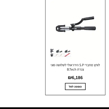
לוחץ מחברי S.P הידראולי לשלושה סוגי
צנרת B.Tech
₪
6,186
הוספה לסל