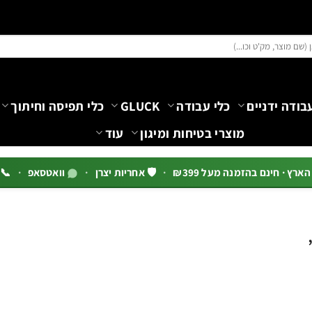
בודה ידניים
כלי עבודה
GLUCK
כלי תפיסה וחיתוך
מוצרי בטיחות ומיגון
עוד
רץ · חינם בהזמנה מעל ₪399
·
🛡️ אחריות יצרן
·
וואטסאפ
·
📞 03-5444144 שלוח