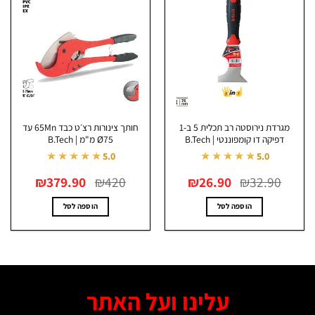
מגרדת נירוסטה רב תכלית 5 ב-1
חותך צינורות רצ׳ט כבד 65Mn עד
דפיקה דו קומפוננטי | B.Tech
Ø75 מ"מ | B.Tech
★★★★★
★★★★★
5.0
5.0
המחיר
המחיר
המחיר
המחיר
₪
379.90
₪
420
₪
26.90
₪
32.90
המקורי
הנוכחי
המקורי
הנוכחי
היה:
הוא:
היה:
הוא:
₪379.90.
₪420.
₪26.90.
₪32.90.
הוספה לסל
הוספה לסל
עלינו ועל האתר