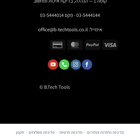
קומה 1 — הנהלה, בדיקת איכות ומחשוב
03-5444144 · פקס 03-5444014
אימייל:
office@b-techtools.co.il
© B.Tech Tools
מדיניות החזרות והחזרים
·
מדיניות פרטיות
·
מדיניות משלוחים
·
תקנון