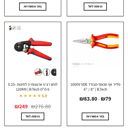
₪79.90.
₪99.60.
הוספה לסל
בחר אפשרויות
למוצר
זה
יש
מספר
סוגים.
ניתן
לבחור
את
האפשרויות
בעמוד
המוצר
פלייר אף מכופף מבודד 1000V VDE
לוחץ רצ׳ט ארגונומי 3 לחיצות 0.25-
6" / 8" | B.Tech
6 מ"מ 120KN | B.Tech
טווח
★★★★★
5.0
₪
83.80
₪
79
מחירים:
–
המחיר
המחיר
עד
276.80
₪
249
₪
המקורי
הנוכחי
היה:
הוא:
₪249.
₪276.80.
בחר אפשרויות
הוספה לסל
למוצר