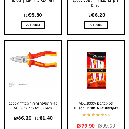
חותך צד מבודד 1000V VDE 7" |
חותך כבל בידוד עבה | B.Tech
B.Tech
₪
95.80
₪
86.20
הוספה לסל
הוספה לסל
סט מברגים VDE 1000V
פלייר תפיסה וחיתוך מבודד 1000V
דו-קומפוננטי 6 יחידות | B.Tech
VDE 6" / 7" / 8" | B.Tech
טווח
★★★★★
5.0
₪
86.20
₪
81.40
מחירים:
–
המחיר
המחיר
99.60
₪
79.90
₪
עד
המקורי
הנוכחי
היה:
הוא: