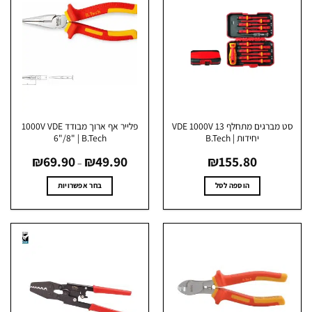
סט מברגים מתחלף VDE 1000V 13
פלייר אף ארוך מבודד 1000V VDE
יחידות | B.Tech
6"/8" | B.Tech
טווח
₪
69.90
₪
49.90
₪
155.80
מחירים:
–
עד
הוספה לסל
בחר אפשרויות
למוצר
זה
יש
מספר
סוגים.
ניתן
לבחור
את