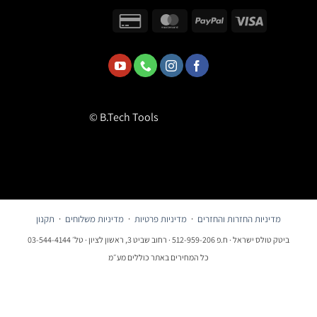
© B.Tech Tools
מדיניות החזרות והחזרים
·
מדיניות פרטיות
·
מדיניות משלוחים
·
תקנון
ביטק טולס ישראל · ח.פ 512-959-206 · רחוב שביט 3, ראשון לציון · טל׳ 03-544-4144
כל המחירים באתר כוללים מע״מ