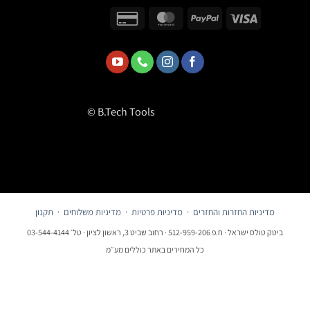
© B.Tech Tools
מדיניות החזרות והחזרים
·
מדיניות פרטיות
·
מדיניות משלוחים
·
תקנון
ביטק טולס ישראל · ח.פ 512-959-206 · רחוב שביט 3, ראשון לציון · טל׳ 03-544-4144
כל המחירים באתר כוללים מע״מ