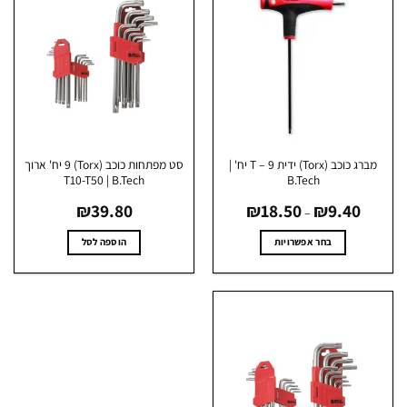
מברג כוכב (Torx) ידית T – 9 יח' |
סט מפתחות כוכב (Torx) 9 יח' ארוך
T10-T50 | B.Tech
B.Tech
טווח
₪
39.80
₪
18.50
₪
9.40
מחירים:
–
עד
בחר אפשרויות
הוספה לסל
למוצר
זה
יש
מספר
סוגים.
ניתן
לבחור
את