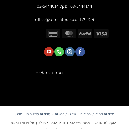
03-5444144 · פקס 03-5444014
אימייל:
office@b-techtools.co.il
© B.Tech Tools
מדיניות החזרות והחזרים
·
מדיניות פרטיות
·
מדיניות משלוחים
·
תקנון
ביטק טולס ישראל · ח.פ 512-959-206 · רחוב שביט 3, ראשון לציון · טל׳ 03-544-4144