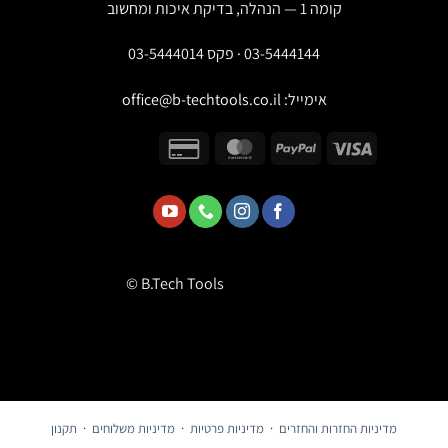
קומה 1 — הנהלה, בדיקת איכות ומחשוב
03-5444144 · פקס 03-5444014
אימייל:
office@b-techtools.co.il
© B.Tech Tools
מדיניות החזרות והחזרים
·
מדיניות פרטיות
·
מדיניות משלוחים
·
תקנון