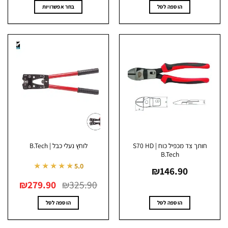
עד
הוספה לסל
בחר אפשרויות
למוצר
זה
יש
מספר
סוגים.
ניתן
לבחור
את
האפשרויות
בעמוד
המוצר
חותך צד מכפיל כוח S70 HD |
לוחץ נעלי כבל | B.Tech
B.Tech
★★★★★
5.0
₪
146.90
המחיר
המחיר
₪
279.90
₪
325.90
המקורי
הנוכחי
היה:
הוא:
₪279.90.
₪325.90.
הוספה לסל
הוספה לסל