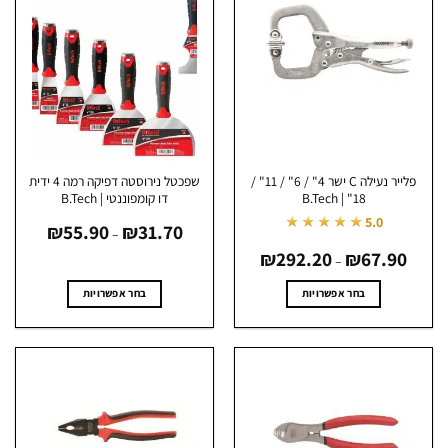
פלייר נעילה C ישר 4" / 6" / 11" /
שפכטל נירוסטה דפיקה רמה 4 ידית
18" | B.Tech
דו קומפוננטי | B.Tech
טווח
★★★★★
5.0
₪
55.90
₪
31.70
מחירים:
–
טווח
67.90
₪
292.20
₪
עד
מחירים:
–
עד
בחר אפשרויות
בחר אפשרויות
למוצר
למוצר
זה
זה
יש
יש
מספר
מספר
סוגים.
סוגים.
ניתן
ניתן
לבחור
לבחור