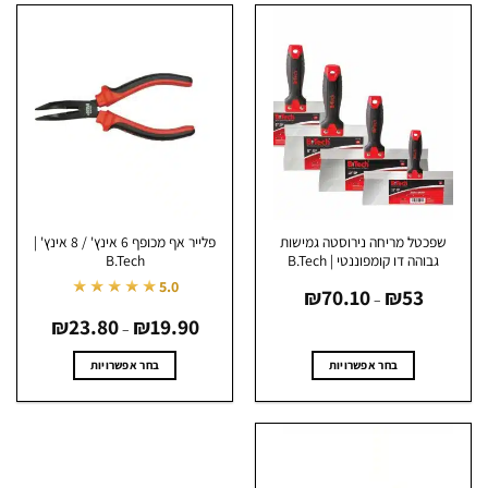
שפכטל מריחה נירוסטה גמישות
פלייר אף מכופף 6 אינץ' / 8 אינץ' |
גבוהה דו קומפוננטי | B.Tech
B.Tech
טווח
★★★★★
5.0
₪
70.10
₪
53
מחירים:
–
טווח
עד
19.90
₪
23.80
₪
מחירים:
–
עד
בחר אפשרויות
בחר אפשרויות
למוצר
למוצר
זה
זה
יש
יש
מספר
מספר
סוגים.
סוגים.