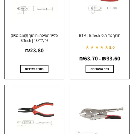
את
את
האפשרויות
האפשרויות
בעמוד
בעמוד
המוצר
המוצר
פלייר תפיסה וחיתוך (קומבינציה)
חותך צד תוכי BTM | B.Tech
6"/7"/8" | B.Tech
★★★★★
5.0
₪
23.80
טווח
₪
63.70
₪
33.60
מחירים:
–
עד
בחר אפשרויות
בחר אפשרויות
למוצר
למוצר
זה
זה
יש
יש
מספר
מספר
סוגים.
סוגים.
ניתן
ניתן
לבחור
לבחור
את
את
האפשרויות
האפשרויות
בעמוד
בעמוד