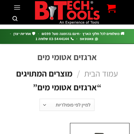
c
 משלוחים לכל חלקי הארץ · חינם בהזמנה מעל ₪399
·
🛡️ אחריות יצרן
·
וואטסאפ
·
📞 03-5444144 שלוחה 1
ארגזים אטומי מים
עמוד הבית
/
מוצרים המתויגים
“ארגזים אטומי מים”