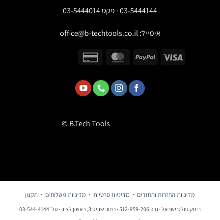
03-5444144 · פקס 03-5444014
אימייל:
office@b-techtools.co.il
© B.Tech Tools
מדיניות החזרות והחזרים
·
מדיניות פרטיות
·
מדיניות משלוחים
·
תקנון
ביטק טולס ישראל · ח.פ 512-959-206 · רחוב שביט 3, ראשון לציון · טל׳ 03-544-4144