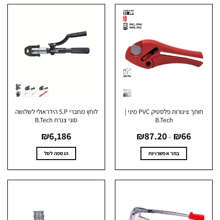
חותך צינורות פלסטיק PVC מיני |
לוחץ מחברי S.P הידראולי לשלושה
B.Tech
סוגי צנרת B.Tech
טווח
₪
6,186
₪
87.20
₪
66
מחירים:
–
עד
בחר אפשרויות
הוספה לסל
למוצר
זה
יש
מספר
סוגים.
ניתן