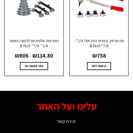
לבחור
את
האפשרויות
בעמוד
המוצר
סט מרחיב צינורות הידראולי 1/4"–
מטריצות אלומיניום לכיפוף נחושת
1/4"–7/8" B.Tech
7/8" B.Tech
טווח
₪
806
₪
114.80
₪
758
מחירים:
–
עד
הוספה לסל
בחר אפשרויות
למוצר
זה
יש
מספר
סוגים.
עלינו ועל האתר
ניתן
לבחור
את
יצירת קשר
האפשרויות
בעמוד