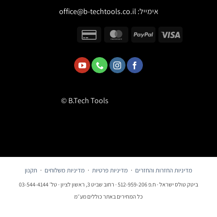
אימייל:
office@b-techtools.co.il
© B.Tech Tools
מדיניות החזרות והחזרים
·
מדיניות פרטיות
·
מדיניות משלוחים
·
תקנון
ביטק טולס ישראל · ח.פ 512-959-206 · רחוב שביט 3, ראשון לציון · טל׳ 03-544-4144
כל המחירים באתר כוללים מע״מ