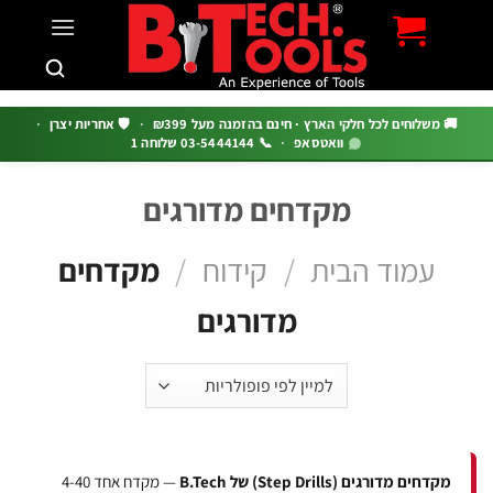
c
 משלוחים לכל חלקי הארץ · חינם בהזמנה מעל ₪399
·
🛡️ אחריות יצרן
·
וואטסאפ
·
📞 03-5444144 שלוחה 1
מקדחים מדורגים
עמוד הבית
/
קידוח
/
מקדחים
מדורגים
מקדחים מדורגים (Step Drills) של B.Tech
— מקדח אחד 4-40