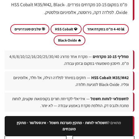
מ"מ במקום 10-15 מקדחים נפרדים. HSS Cobalt M35/M42, Black-
Oxide. לפלדה דקה, נירוסטה, אלומיניום ופלסטיק.
📊 4-40 מ"מ במקדח אחד
💎 HSS Cobalt
🎯 שלבים סטנדרטיים
🔥 Black-Oxide
יף 10-15 מקדחים
— מקדח אחד מדורג 4/6/8/10/12/16/20/25/30/40
"מ. חיסכון משמעותי במקום ובזמן עבודה.
HSS Cobalt M35/M4
— חזקים במיוחד לפלדה רגילה, אל-חלד, אלומיניום
 Black-Oxide למניעת חלודה.
חשמלאי לוחות חשמל
— אידיאלי לקדיחת חורים בקופסאות שקעים, לוחות
תכת ולגבס דק. החלפת מקדח באמצע עבודה — לא יותר.
מתאים ל
חשמלאי לוחות · מתקין מערכות חשמל · אינסטלטור · מתקין
מטבחים
.