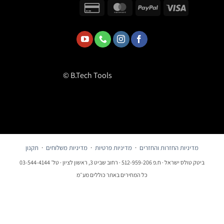
© B.Tech Tools
מדיניות החזרות והחזרים
·
מדיניות פרטיות
·
מדיניות משלוחים
·
תקנון
ביטק טולס ישראל · ח.פ 512-959-206 · רחוב שביט 3, ראשון לציון · טל׳ 03-544-4144
כל המחירים באתר כוללים מע״מ