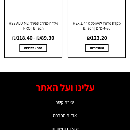
בעמוד
בעמוד
המוצר
המוצר
מקדח מדורג לאימפקט HEX 1/4"
מקדח מדורג ספירלי HSS ALU M2
4-30 מ"מ | B.Tech
PRO | B.Tech
טווח
₪
118.40
₪
89.30
₪
123.20
מחירים:
–
עד
הוספה לסל
בחר אפשרויות
למוצר
זה
יש
מספר
סוגים.
עלינו ועל האתר
ניתן
לבחור
את
יצירת קשר
האפשרויות
בעמוד
אודות החברה
המוצר
שאלות ותשובות