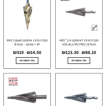
מקדח מדורג לאימפקט 1/4" HEX
מקדח מדורג אימפקט M42 Cobalt
HSS ALU M2 PRO | B.Tech
4F + מתאם – B.Tech
טווח
טווח
₪
319
₪
14.50
₪
123.30
₪
88.10
מחירים:
מחירים:
–
–
עד
עד
בחר אפשרויות
בחר אפשרויות
למוצר
למוצר
זה
זה
יש
יש
מספר
מספר
סוגים.
סוגים.
ניתן
ניתן
לבחור
לבחור
את
את
האפשרויות
האפשרויות