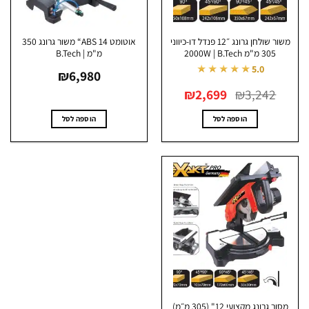
משור שולחן גרונג ״12 פנדל דו-כיווני
אוטומט ABS 14“ משור גרונג 350
305 מ"מ 2000W | B.Tech
מ"מ | B.Tech
★★★★★
5.0
₪
6,980
המחיר
המחיר
₪
2,699
₪
3,242
המקורי
הנוכחי
היה:
הוא:
₪2,699.
₪3,242.
הוספה לסל
הוספה לסל
מסור גרונג מקצועי 12" (305 מ״מ)