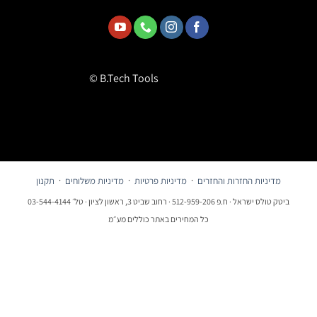
© B.Tech Tools
מדיניות החזרות והחזרים
·
מדיניות פרטיות
·
מדיניות משלוחים
·
תקנון
ביטק טולס ישראל · ח.פ 512-959-206 · רחוב שביט 3, ראשון לציון · טל׳ 03-544-4144
כל המחירים באתר כוללים מע״מ