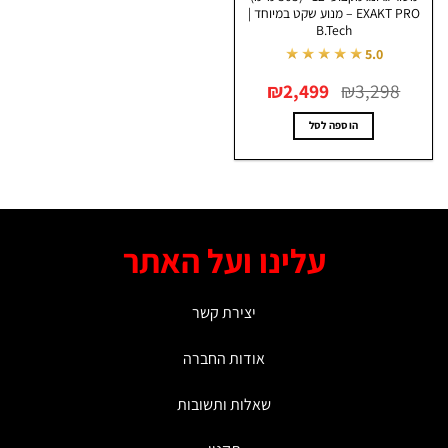
EXAKT PRO – מנוע שקט במיוחד |
B.Tech
★★★★★
5.0
המחיר
המחיר
₪
2,499
₪
3,298
המקורי
הנוכחי
היה:
הוא:
₪2,499.
₪3,298.
הוספה לסל
עלינו ועל האתר
יצירת קשר
אודות החברה
שאלות ותשובות