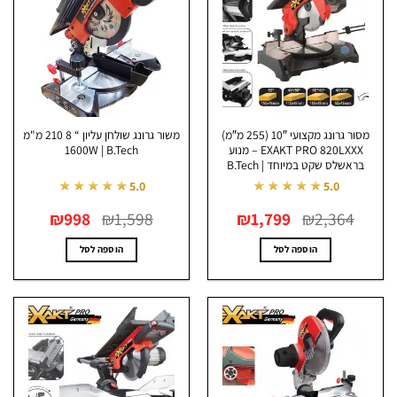
מסור גרונג מקצועי 10″ (255 מ″מ)
משור גרונג שולחן עליון “ 8 210 מ"מ
EXAKT PRO 820LXXX – מנוע
1600W | B.Tech
ראשלס שקט במיוחד | B.Tech
★★★★★
★★★★★
5.0
5.0
המחיר
המחיר
המחיר
המחיר
₪
998
₪
1,598
₪
1,799
₪
2,364
המקורי
הנוכחי
המקורי
הנוכחי
היה:
הוא:
היה:
הוא:
₪998.
₪1,598.
₪1,799.
₪2,364.
הוספה לסל
הוספה לסל