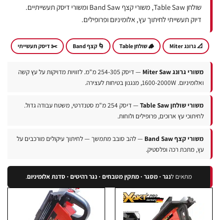
שולחן Table Saw, משורי קצף Band Saw ומשורי דיסק תעשייתיים.
דיוק תעשייתי לחיתוך עץ, אלומיניום ופרופילים.
 גרונג Miter
🪵 שולחן Table
🌀 קצף Band
✂️ דיסק תעשייתי
ורי גרונג Miter Saw
— דיסק 254-305 מ"מ. לזוויות מדויקות על עץ קשה
יניום. 1600-2000W, מנגנון בטיחות לעצירה.
ורי שולחן Table Saw
— דיסק 254 מ"מ סטנדרטי, משטח עבודה גדול.
חיתוכי עץ ארוכים, פרופילים ולוחות.
ורי קצף Band Saw
— להב סובב מתמשך — לחיתוך עיקולים מורכבים על
ץ, מתכת רכה ופלסטיק.
מתאים ל
נגר · מסגר · מתקין מטבחים · נגר רהיטים · סדנת אלומיניום
.