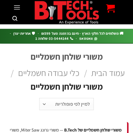
c
 משלוחים לכל חלקי הארץ · חינם בהזמנה מעל ₪399
·
🛡️ אחריות יצרן
·
וואטסאפ
·
📞 03-5444144 שלוחה 1
משורי שולחן חשמליים
מוד הבית
/
כלי עבודה חשמליים
/
משורי שולחן חשמליים
משורי שולחן חשמליים של B.Tech
— משורי גרונג Miter Saw, משורי