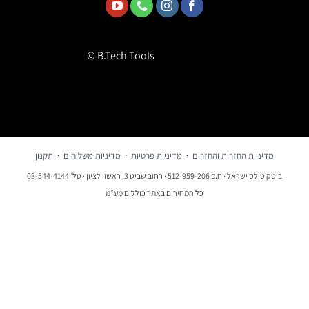
© B.Tech Tools
מדיניות החזרות והחזרים
·
מדיניות פרטיות
·
מדיניות משלוחים
·
תקנון
ביטק טולס ישראל · ח.פ 512-959-206 · רחוב שביט 3, ראשון לציון · טל׳ 03-544-4144
כל המחירים באתר כוללים מע״מ