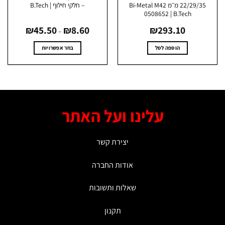
22/29/35 מ״מ Bi-Metal M42
– חלקי חילוף | B.Tech
0508652 | B.Tech
טווח
₪
45.50
₪
8.60
₪
293.10
מחירים:
–
עד
הוספה לסל
בחר אפשרויות
למוצר
זה
יש
מספר
סוגים.
עלינו ועל האתר
ניתן
לבחור
את
יצירת קשר
האפשרויות
בעמוד
אודות החברה
המוצר
שאלות ותשובות
תקנון