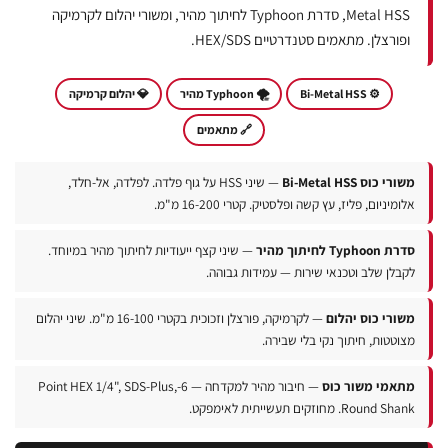
Metal HSS, סדרת Typhoon לחיתוך מהיר, ומשורי יהלום לקרמיקה
ופורצלן. מתאמים סטנדרטיים HEX/SDS.
⚙️ Bi-Metal HSS
🌪️ Typhoon מהיר
💎 יהלום קרמיקה
🔗 מתאמים
ורי כוס Bi-Metal HSS
— שיני HSS על גוף פלדה. לפלדה, אל-חלד,
ומיניום, פליז, עץ קשה ופלסטיק. קטרי 16-200 מ"מ.
 Typhoon לחיתוך מהיר
— שיני קצף ייעודיות לחיתוך מהיר במיוחד.
קבלן שלב וטכנאי שירות — עמידות גבוהה.
שורי כוס יהלום
— לקרמיקה, פורצלן וזכוכית בקטרי 16-100 מ"מ. שיני יהלום
צוטטות, חיתוך נקי בלי שבירה.
תאמי משור כוס
— חיבור מהיר למקדחה — 6-Point HEX 1/4", SDS-Plus,
Round Sh. מחוזקים תעשייתית לאימפקט.