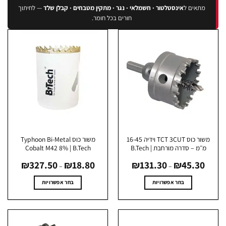
מתאים ל
אינסטלטור · חשמלאי · נגר · מתקין מטבחים · קבלן שלד
— לחיתוך
חורים בכל חומר.
משור כוס TCT 3CUT וידיה 16-45
משור כוס Typhoon Bi-Metal
מ״מ – סדרה מורחבת | B.Tech
Cobalt M42 8% | B.Tech
טווח
טווח
₪
327.50
₪
18.80
₪
131.30
₪
45.30
מחירים:
מחירים:
–
–
עד
עד
בחר אפשרויות
בחר אפשרויות
למוצר
למוצר
זה
זה
יש
יש
מספר
מספר