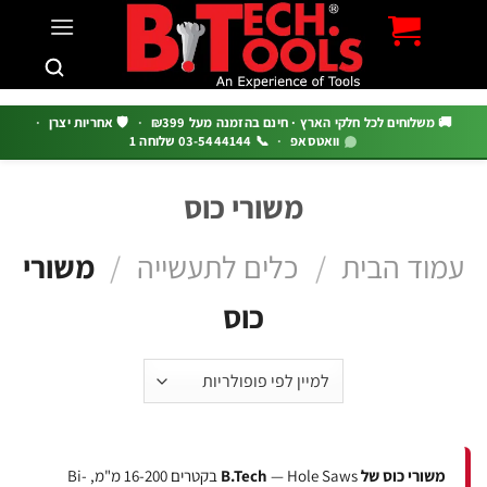
c
 משלוחים לכל חלקי הארץ · חינם בהזמנה מעל ₪399
·
🛡️ אחריות יצרן
·
וואטסאפ
·
📞 03-5444144 שלוחה 1
משורי כוס
וד הבית
/
כלים לתעשייה
/
משורי
כוס
משורי כוס של B.Tech
— Hole Saws בקטרים 16-200 מ"מ, Bi-