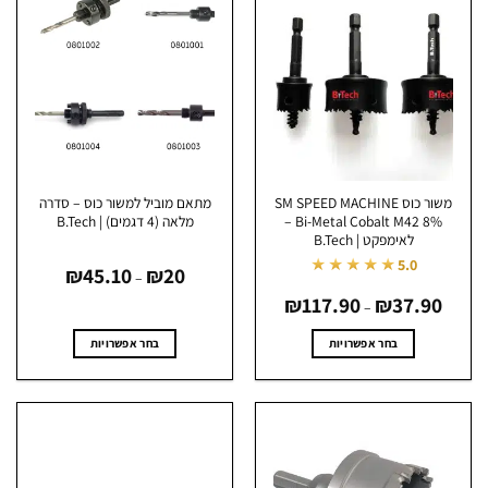
סוגים.
סוגים.
ניתן
ניתן
לבחור
לבחור
את
את
האפשרויות
האפשרויות
בעמוד
בעמוד
המוצר
המוצר
משור כוס SM SPEED MACHINE
מתאם מוביל למשור כוס – סדרה
Bi-Metal Cobalt M42 8% –
מלאה (4 דגמים) | B.Tech
לאימפקט | B.Tech
טווח
★★★★★
5.0
₪
45.10
₪
20
מחירים:
–
טווח
37.90
₪
117.90
₪
עד
מחירים:
–
עד
בחר אפשרויות
בחר אפשרויות
למוצר
למוצר
זה
זה
יש
יש
מספר
מספר
סוגים.
סוגים.
ניתן
ניתן