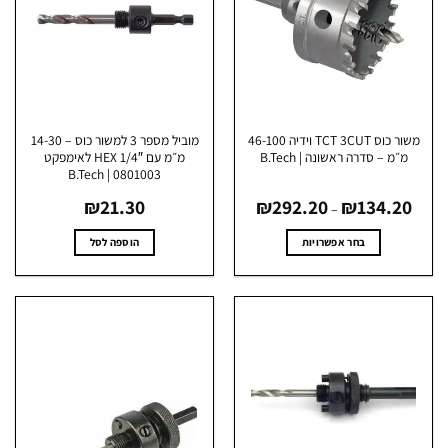
לבחור
לבחור
את
את
האפשרויות
האפשרויות
בעמוד
בעמוד
המוצר
המוצר
משור כוס TCT 3CUT וידיה 46-100
מוביל מספר 3 למשור כוס – 14-30
מ״מ – סדרה ראשונה | B.Tech
מ״מ עם 1/4″ HEX לאימפקט
0801003 | B.Tech
טווח
₪
21.30
₪
292.20
₪
134.2
מחירים:
–
עד
בחר אפשרויות
הוספה לסל
למוצר
זה
יש
מספר
סוגים.
ניתן
לבחור
את
האפשרויות