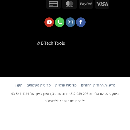
© B.Tech Tools
מדיניות החזרות והחזרים
·
מדיניות פרטיות
·
מדיניות משלוחים
·
תקנון
ביטק טולס ישראל · ח.פ 512-959-206 · רחוב שביט 3, ראשון לציון · טל׳ 03-544-4144
כל המחירים באתר כוללים מע״מ