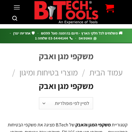
c
 משלוחים לכל חלקי הארץ · חינם בהזמנה מעל ₪399
·
🛡️ אחריות יצרן
·
וואטסאפ
·
📞 03-5444144 שלוחה 1
משקפי מגן ואבק
מוד הבית
/
מוצרי בטיחות ומיגון
/
משקפי מגן ואבק
ריית
משקפי המגן והאבק
של B.Tech מציגה את משקפי הבטיחות