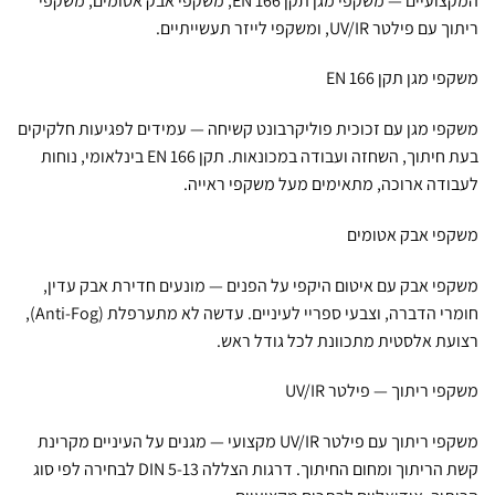
המקצועיים — משקפי מגן תקן EN 166, משקפי אבק אטומים, משקפי
לטר UV/IR, ומשקפי לייזר תעשייתיים.
 מגן תקן EN 166
י מגן עם זכוכית פוליקרבונט קשיחה — עמידים לפגיעות חלקיקים
בעת חיתוך, השחזה ועבודה במכונאות. תקן EN 166 בינלאומי, נוחות
דה ארוכה, מתאימים מעל משקפי ראייה.
י אבק אטומים
י אבק עם איטום היקפי על הפנים — מונעים חדירת אבק עדין,
חומרי הדברה, וצבעי ספריי לעיניים. עדשה לא מתערפלת (Anti-Fog),
ת אלסטית מתכוונת לכל גודל ראש.
 ריתוך — פילטר UV/IR
משקפי ריתוך עם פילטר UV/IR מקצועי — מגנים על העיניים מקרינת
קשת הריתוך ומחום החיתוך. דרגות הצללה DIN 5-13 לבחירה לפי סוג