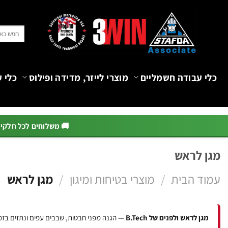
Ski
t
חיפוש
conten
עבור:
כלי עבודה חשמליים
מוצרי לייזר, מדידה ופילוס
כלי ע
🚚 משלוחים לכל חלקי הא
מגן לראש
עמוד הבית
/
מוצרי בטיחות ומיגון
/
מגן לראש
מגן לראש ולפנים של B.Tech
— הגנה מפני חבטות, שבבים עפים ונתזים בזמן