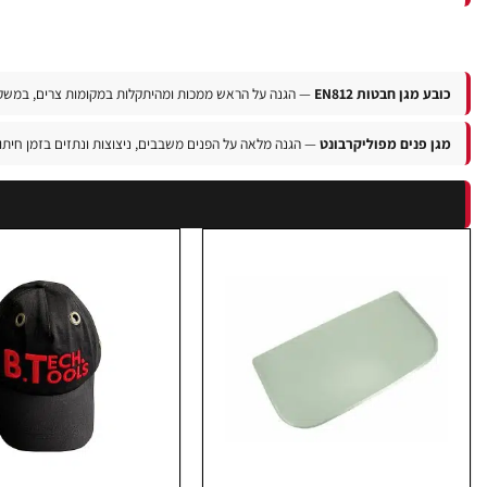
כובע מגן חבטות EN812
— הגנה על הראש ממכות ומהיתקלות במקומות צרים, במשקל 
מגן פנים מפוליקרבונט
— הגנה מלאה על הפנים משבבים, ניצוצות ונתזים בזמן חי