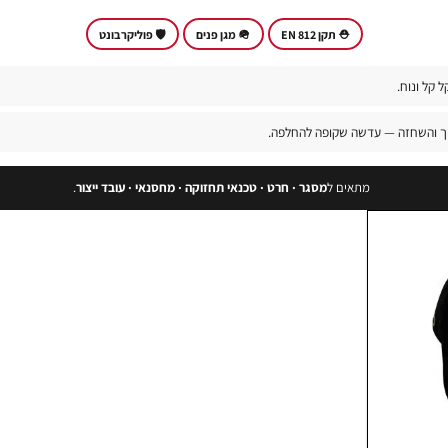
⛑️ תקן EN 812
🪖 מגן פנים
🛡️ פוליקרבונט
קל ונוח.
תוך והשחזה — עדשה שקופה להחלפה.
מתאים ל
מסגר · חרט · טכנאי תחזוקה · מחסנאי · עובד ייצור
.