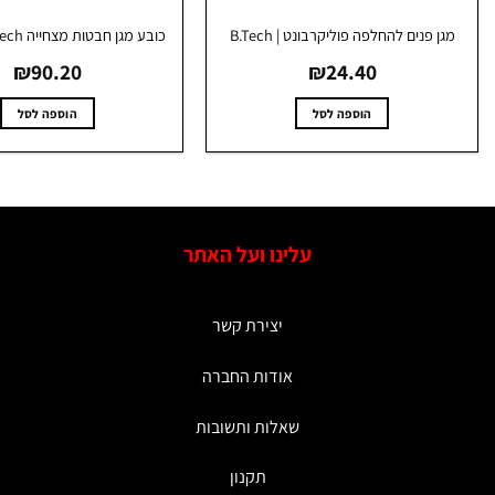
מגן פנים להחלפה פוליקרבונט | B.Tech
כובע מגן חבטות מצחייה EN812 | B.Tech
₪
90.20
₪
24.40
הוספה לסל
הוספה לסל
עלינו ועל האתר
יצירת קשר
אודות החברה
שאלות ותשובות
תקנון