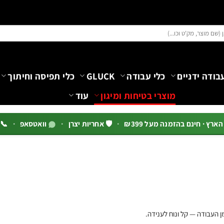
בודה ידניים
כלי עבודה
GLUCK
כלי תפיסה וחיתוך
מוצרי בטיחות ומיגון
עוד
רץ · חינם בהזמנה מעל ₪399
·
🛡️ אחריות יצרן
·
וואטסאפ
·
📞 03-5444144 שלוח
 העבודה — קל ונוח לענידה.