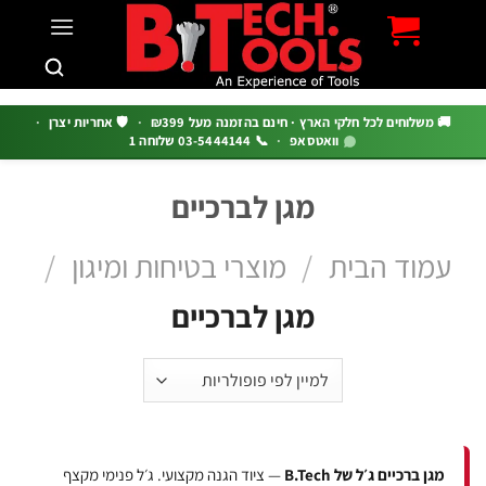
c
 משלוחים לכל חלקי הארץ · חינם בהזמנה מעל ₪399
·
🛡️ אחריות יצרן
·
וואטסאפ
·
📞 03-5444144 שלוחה 1
מגן לברכיים
מוד הבית
/
מוצרי בטיחות ומיגון
/
מגן לברכיים
מגן ברכיים ג׳ל של B.Tech
— ציוד הגנה מקצועי. ג׳ל פנימי מקצף