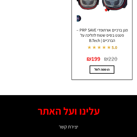
מגן ברכיים אורתופדי PRP SAVE –
פטנט בסיס שטוח להליכה על
הברכיים | B.Tech
★★★★★
5.0
המחיר
המחיר
₪
199
₪
220
המקורי
הנוכחי
היה:
הוא:
₪199.
₪220.
הוספה לסל
עלינו ועל האתר
יצירת קשר