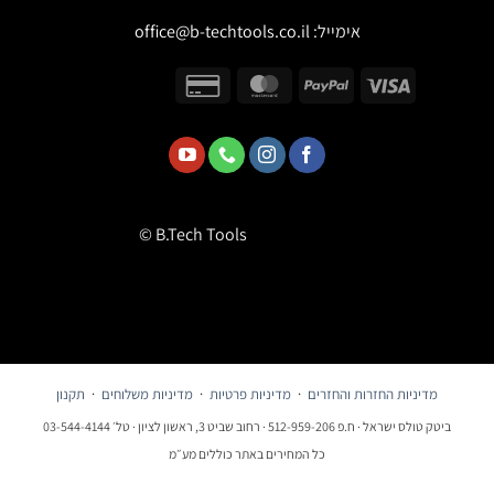
אימייל:
office@b-techtools.co.il
© B.Tech Tools
מדיניות החזרות והחזרים
·
מדיניות פרטיות
·
מדיניות משלוחים
·
תקנון
ביטק טולס ישראל · ח.פ 512-959-206 · רחוב שביט 3, ראשון לציון · טל׳ 03-544-4144
כל המחירים באתר כוללים מע״מ