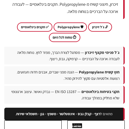
זיכרון, חיצוני קשיח מ-Polypropylene. תקנים בינלאומיים — לעבודה
ארוכה על הברכיים בנוחות מלאה.
🦵 ג׳ל זיכרון
🛡️ Polypropylene
✅ תקנים בינלאומיים
⏱️ נוחות לכל היום
׳ל פנימי מקצף זיכרון
— מסתגל לצורת הברך, מפזר לחץ. נוחות מלאה
עבודה ארוכה על הברכיים — קרמיקה, גבס, ריצוף.
 קשיח Polypropylene
— הגנה מפני שברים, אבנים חדות וזעזועים.
צועות אלסטיות עם סקוץ׳ להידוק מהיר.
קני בטיחות בינלאומיים
— EN ISO 13287 — נבדק ואושר. עיצוב ארגונומי
לא מחליק במהלך עבודה.
מתאים ל
רצף · קבלן גבס · אינסטלטור · משפץ · גנן · חשמלאי שירות
.