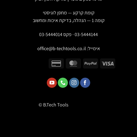
קומת קרקע — מחסן לוגיסטי
קומה 1 — הנהלה, בדיקת איכות ומחשוב
03-5444144 · פקס 03-5444014
אימייל:
office@b-techtools.co.il
© B.Tech Tools