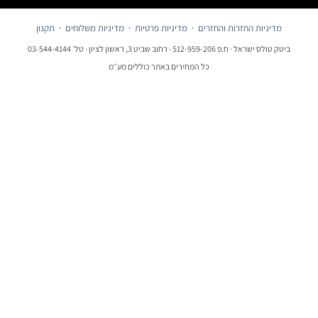
מדיניות החזרות והחזרים
·
מדיניות פרטיות
·
מדיניות משלוחים
·
תקנון
ביטק טולס ישראל · ח.פ 512-959-206 · רחוב שביט 3, ראשון לציון · טל׳ 03-544-4144
כל המחירים באתר כוללים מע״מ