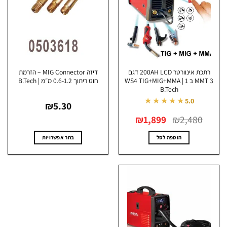
לבחור
את
האפשרויות
בעמוד
המוצר
רתכת אינוורטר 200AH LCD דגם
דיזה MIG Connector – הזרמת
MMT 3 ב 1 WS4 TIG+MIG+MMA |
חוט ריתוך 0.6-1.2 מ״מ | B.Tech
B.Tech
★★★★★
5.0
₪
5.30
המחיר
המחיר
₪
1,899
₪
2,480
המקורי
הנוכחי
היה:
הוא:
₪1,899.
₪2,480.
הוספה לסל
בחר אפשרויות
למוצר
זה
יש
מספר
סוגים.
ניתן
לבחור
את