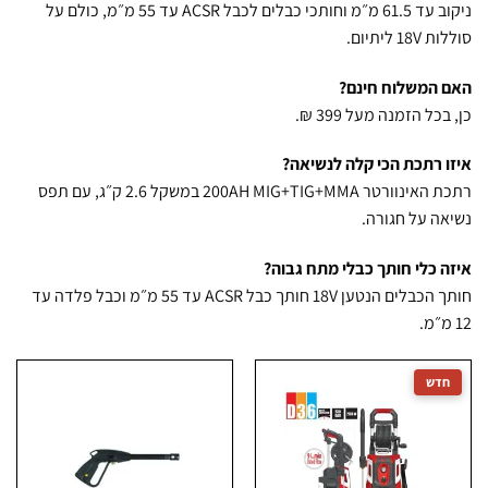
ניקוב עד 61.5 מ״מ וחותכי כבלים לכבל ACSR עד 55 מ״מ, כולם על
1 ליתיום.
המשלוח חינם?
כל הזמנה מעל 399 ₪.
 רתכת הכי קלה לנשיאה?
רתכת האינוורטר MIG+TIG+MMA ‏200AH במשקל 2.6 ק״ג, עם תפס
ה על חגורה.
 כלי חותך כבלי מתח גבוה?
חותך הכבלים הנטען 18V חותך כבל ACSR עד 55 מ״מ וכבל פלדה עד