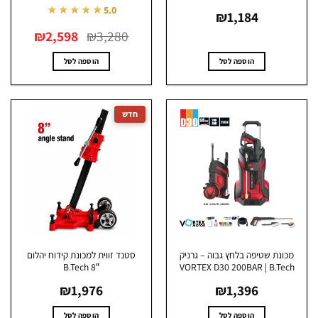
★★★★★
5.0
₪
1,184
המחיר
המחיר
₪
2,598
₪
3,280
המקורי
הנוכחי
היה:
הוא:
₪2,598.
₪3,280.
הוספה לסל
הוספה לסל
כונת שטיפה בלחץ גבוה – גרניק
סטנד זווית למכונת קידוח יהלום
B.Tech 8″
VORTEX D30 200BAR | B.Tec
₪
1,976
₪
1,396
הוספה לסל
הוספה לסל