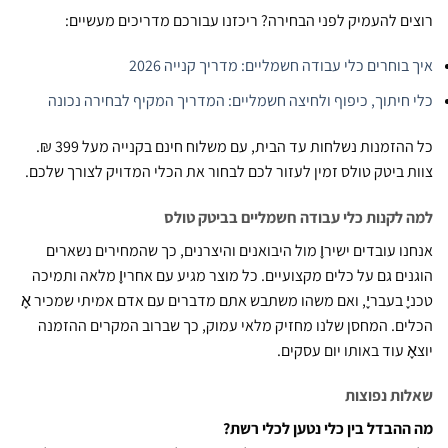
ם להעמיק לפני הבחירה? ריכזנו עבורכם מדריכים מעשיים:
בוחרים כלי עבודה חשמליים: מדריך קנייה 2026
חיתוך, כיפוף ולחיצה חשמליים: המדריך המקיף לבחירה נכונה
כל ההזמנות נשלחות עד הבית, עם משלוח חינם בקנייה מעל 399 ₪.
 ביטק טולס זמין לעזור לכם לבחור את הכלי המדויק לצורך שלכם.
לקנות כלי עבודה חשמליים בביטק טולס
ו עובדים ישירו֪ מול היבואנים והיצרנים, כך שהמחירים נשארים
ים גם על כלים מקצועיים. כל מוצר מגיע עם אחריו֪ מלאה ותמיכה
֪ בעברי֪, ואם משהו משתבש אתם מדברים עם אדם אמיתי שמכיר א֪
ם. המחסן שלנו מחזיק מלאי עמוק, כך שברוב המקרים ההזמנה
֪ עוד באותו יום עסקים.
ת נפוצות
הבדל בין כלי נטען לכלי רשת?