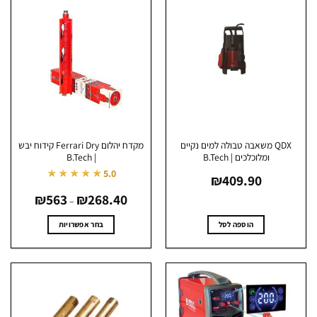
QDX משאבה טבולה למים נקיים
מקדח יהלום Ferrari Dry קידוח יבש
ומלוכלכים | B.Tech
| B.Tech
★★★★★
5.0
₪
409.90
טווח
₪
563
₪
268.40
מחירים:
–
עד
הוספה לסל
בחר אפשרויות
למוצר
זה
יש
מספר
סוגים.
ניתן