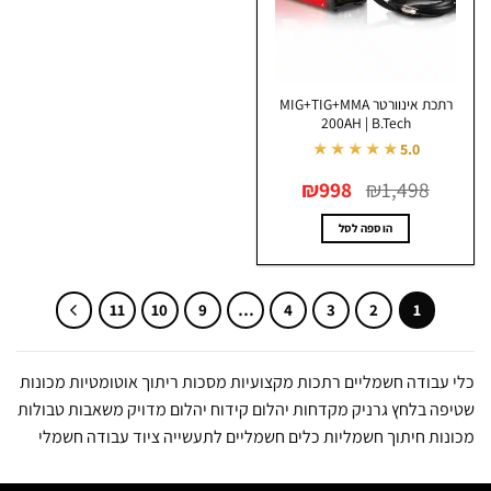
האפשרויות
בעמוד
המוצר
רתכת אינוורטר MIG+TIG+MMA
200AH | B.Tech
★★★★★
5.0
המחיר
המחיר
₪
998
₪
1,498
המקורי
הנוכחי
היה:
הוא:
₪998.
₪1,498.
הוספה לסל
11
10
9
…
4
3
2
1
עבודה חשמליים רתכות מקצועיות מסכות ריתוך אוטומטיות מכונות
ה בלחץ גרניק מקדחות יהלום קידוח יהלום מדויק משאבות טבולות
ות חיתוך חשמליות כלים חשמליים לתעשייה ציוד עבודה חשמלי