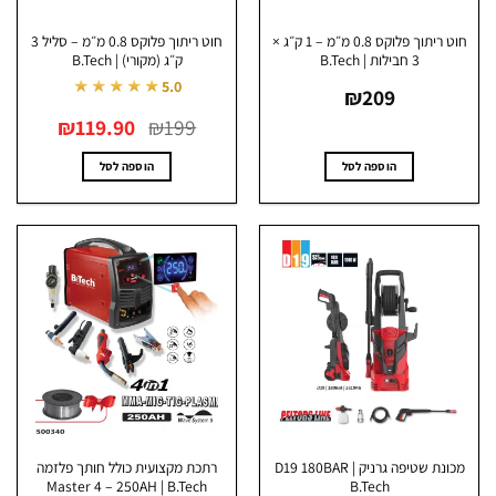
חוט ריתוך פלוקס 0.8 מ״מ – 1 ק״ג ×
חוט ריתוך פלוקס 0.8 מ״מ – סליל 3
3 חבילות | B.Tech
ק״ג (מקורי) | B.Tech
★★★★★
5.0
₪
209
המחיר
המחיר
₪
119.90
₪
199
המקורי
הנוכחי
היה:
הוא:
₪119.90.
₪199.
הוספה לסל
הוספה לסל
מכונת שטיפה גרניק D19 180BAR |
רתכת מקצועית כולל חותך פלזמה
Master 4 – 250AH | B.Tech
B.Tech