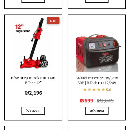
מטען/מתניע מצברים 6400W
סטנד זווית למכונת קידוח יהלום
12/24V דגם 50P | B.Tech
B.Tech 12″
★★★★★
5.0
₪
2,196
המחיר
המחיר
₪
699
₪
1,045
המקורי
הנוכחי
היה:
הוא:
₪699.
₪1,045.
הוספה לסל
הוספה לסל