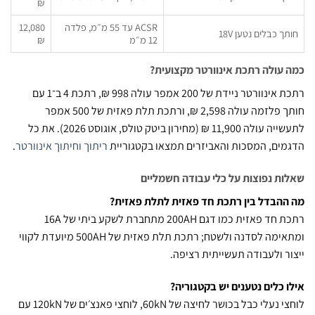
₪
‏ACSR עד 55 מ״מ, פלדה
12,080
ך כבלים נטען 18V
12 מ״מ
₪
עולה רתכת אינוורטר מקצועית?
רתכת אינוורטר ניידת של 200 אמפר עולה 998 ₪, רתכת 4 ב־1 עם
חותך פלזמה עולה 2,598 ₪, ורתכת תלת פאזית של 500 אמפר
לתעשייה עולה 11,900 ₪ (מחירון ביטק טולס, אוגוסט 2026). את כל
ים, המסכות והאביזרים תמצאו בקטגוריית
ריתוך וחיתוך אינוורטר
.
ת נפוצות על כלי עבודה חשמליים
הבדל בין רתכת חד פאזית לתלת פאזית?
רתכת חד פאזית כמו דגם 200AH מתחברת לשקע ביתי של 16A
ומתאימה לסדנה ולשטח; רתכת תלת פאזית של 500AH מיועדת לקווי
ר ולעבודה תעשייתית רציפה.
 כלים נטענים יש בקטגוריה?
לוחצי נעלי כבל בכושר לחיצה של 60kN, לוחצי פאנצ׳ים של 120kN עם