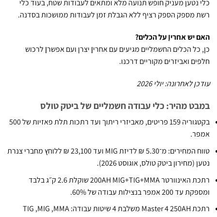
נטען מעניק חופש תנועה מלא ומתאים לעבודות שטח, בעוד כלי
מספק הספק רציף ללא הגבלת זמן לעבודות ממושכות בסדנה.
יש אחריו֪ על הכלים?
כל הכלים החשמליים מגיעים עם אחריו֪ יצרן ועם אפשרו֪ לרכוש
ם ואביזרים מקוריים דרכנו.
 לאחרונה: יולי 2026
ט מהיר: כלי עבודה חשמליים של ביטק טולס
בקטגוריה 159 פריטים, מאביזרי ריתוך ועד רתכות תלת פאזיות של 500
ר.
טווח המחירים: מ־5.30 ₪ לדיזת MIG ועד 23,100 ₪ ללוחץ מחברי צנרת
(מחירון ביטק טולס, אוגוסט 2026).
רתכת האינוורטר MIG+TIG+MMA ‏200AH שוקלת 2.6 ק״ג בלבד
 אמפר בנצילות עבודה של 60%.
רתכת Master 4 250AH משלבת 4 שיטות עבודה: MMA, ‏MIG, ‏TIG