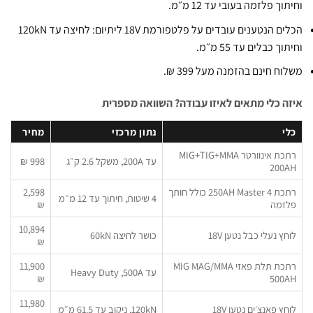
ך פלזמה בעובי עד 12 מ״מ.
הכלים הנטענים עובדים על פלטפורמת 18V ליתיום: לחיצה עד 120kN
 כבלים עד 55 מ״מ.
 חינם בהזמנה מעל 399 ₪.
 כלי מתאים לאיזו עבודה? השוואה מספרית
נתון מרכזי
מחיר
רתכת אינוורטר MIG+TIG+MMA
עד 200A, משקל 2.6 ק״ג
998 ₪
רתכת Master 4 ‏250AH כולל חותך
2,598
4 שיטות, חיתוך עד 12 מ״מ
זמה
₪
10,894
ץ נעלי כבל נטען 18V
כושר לחיצה 60kN
₪
רתכת תלת פאזי MIG MAG/MMA
11,900
עד 500A, ‏Heavy Duty
₪
11,980
ץ פאנצ׳ים נטען 18V