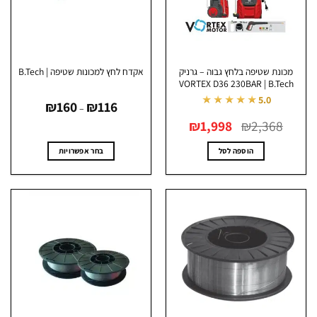
כונת שטיפה בלחץ גבוה – גרניק
אקדח לחץ למכונות שטיפה | B.Tech
VORTEX D36 230BAR | B.Tec
טווח
★★★★★
5.0
₪
160
₪
116
מחירים:
–
המחיר
המחיר
2,368
₪
1,998
₪
עד
המקורי
הנוכחי
היה:
הוא:
₪1,998.
₪2,368.
הוספה לסל
בחר אפשרויות
למוצר
זה
יש
מספר
סוגים.
ניתן
לבחור
את
האפשרויות
בעמוד
המוצר