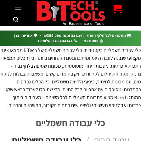
c
 משלוחים לכל חלקי הארץ · חינם בהזמנה מעל ₪399
·
🛡️ אחריות יצרן
·
וואטסאפ
·
📞 03-5444144 שלוחה 1
כלי עבודה חשמליים בקטגוריית כלי עבודה חשמליים של B.Tech תמצאו ציוד
 שנבנה לעבודה יומיומית בתנאים הקשוחים ביותר. בין הכלים תמצאו
איכותיות, מסכות ריתוך אוטומטיות, מכונות שטיפה בלחץ גבוה -
 מקדחות יהלום לקידוח מדויק בחומרים קשים, משאבות טבולות לניקוז
גם מכונות לחיתוך, כיפוף ולחיצה חשמליים. כל הכלים נבדקים
ת ומסופקים עם אחריות לכל החיים, כדי שתוכלו לעבוד בראש שקט.
המותג B.Tech מציע פתרונות חשמליים לכל משימה – מעבודות ריתוך
ועד לניקוי תעשייתי ולשימושים בתחום הקירור, התשתיות והבנייה.
כלי עבודה חשמליים
מוד הבית
/
כלי עבודה חשמליים