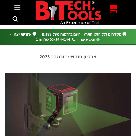
c
 משלוחים לכל חלקי הארץ · חינם בהזמנה מעל ₪399
·
🛡️ אחריות יצרן
·
וואטסאפ
·
📞 03-5444144 שלוחה 1
ארכיון חודשי:
נובמבר 2023