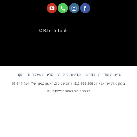
© B.Tech Tools
מדיניות החזרות והחזרים
·
מדיניות פרטיות
·
מדיניות משלוחים
·
תקנון
ביטק טולס ישראל · ח.פ 512-959-206 · רחוב שביט 3, ראשון לציון · טל׳ 03-544-4144
כל המחירים באתר כוללים מע״מ